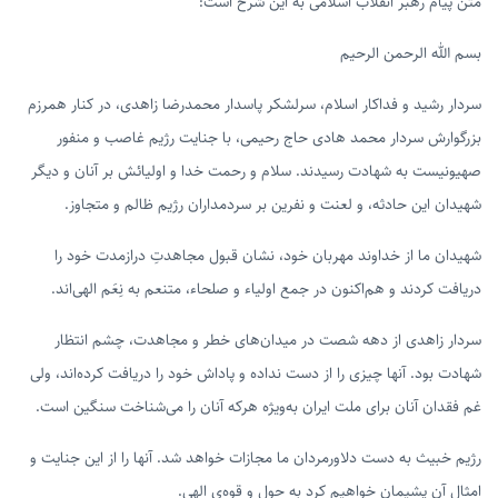
متن پیام رهبر انقلاب اسلامی به این شرح است:
بسم الله الرحمن الرحیم
سردار رشید و فداکار اسلام، سرلشکر پاسدار محمدرضا زاهدی، در کنار همرزم
بزرگوارش سردار محمد هادی حاج رحیمی، با جنایت رژیم غاصب و منفور
صهیونیست به شهادت رسیدند. سلام و رحمت خدا و اولیائش بر آنان و دیگر
شهیدان این حادثه، و لعنت و نفرین بر سردمداران رژیم ظالم و متجاوز.
شهیدان ما از خداوند مهربان خود، نشان قبول مجاهدتِ درازمدت خود را
دریافت کردند و هم‌اکنون در جمع اولیاء و صلحاء، متنعم به نِعَم الهی‌اند.
سردار زاهدی از دهه شصت در میدان‌های خطر و مجاهدت، چشم انتظار
شهادت بود. آنها چیزی را از دست نداده و پاداش خود را دریافت کرده‌اند، ولی
غم فقدان آنان برای ملت ایران به‌ویژه هرکه آنان را می‌شناخت سنگین است.
رژیم خبیث به دست دلاورمردان ما مجازات خواهد شد. آنها را از این جنایت و
امثال آن پشیمان خواهیم کرد به حول و قوه‌ی الهی.