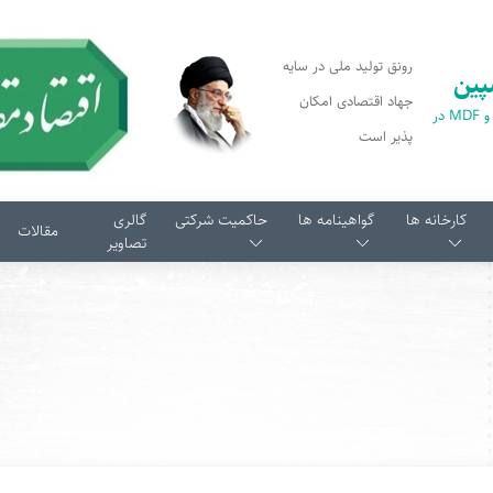
رونق تولید ملی در سایه
پین
جهاد اقتصادی امکان
اولین تولید کننده پارکت و MDF در
پذیر است
کارخانه ها
گواهینامه ها
حاکمیت شرکتی
گالری
مقالات
تصاویر