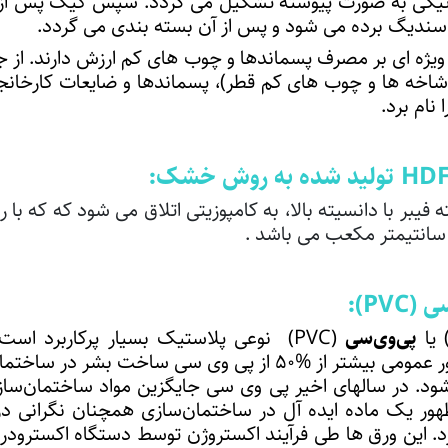
وماتیکی به صورت پیوسته تشکیل می گردد. سپس کیک پس 
د سندیگ برده می شود و پس از آن بسته بندی می گردد.
 ویژه ای بر مصرف پسماندها و چوب های کم ارزش دارند. از ج
(شاخه ها و چوب های کم قطر)، پسماندها و ضایعات کارخانج
نام برد.
HD
تولید شده به روش خشک:
ی (
PVC
):
پی‌وی‌سی
(PVC) نوعی
پلاستیک
بسیار پرکاربرد است
است. به‌طور عمومی بیشتر از %۵۰ از پی وی سی ساخت
‌شود. در سالهای اخیر پی وی سی جایگزین مواد ساختمان‌س
هور یک ماده ایده آل در ساختمان‌سازی همچنان نگرانی در
. این ورق ها طی فرآیند اکستروژن توسط دستگاه اکسترودر