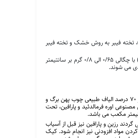
)، تخته فیبر به روش خشک و تخته فیبر
همچنین تخته فیبر بر اساس مقدار دانسیته به دو دسته تخته MDF (تخته فیبر با دانسیته متوسط) با چگالی ۰/۶۵ الی ۰/۸ گرم بر سانتیمتر
MDF (Medium density fiber) یا تخته فیبر با دانسیته متوسط، به کامپوزیتی اتلاق می شود که از ۷۰ درصد الیاف طبیعی چوب پهن برگ و
اس وزن خشک چوب، رزین مصنوعی اوره فرمالدئید و پارافین، تحت
ردند رزین و پارافین نیز قبل از آسیاب
کردن مواد افزودنی نیز انجام شود. کیک