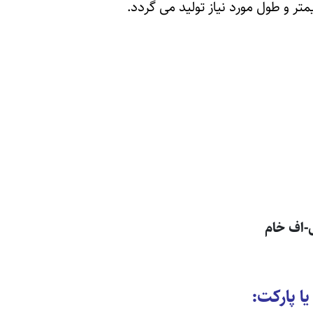
-اف خام
ا پارکت: