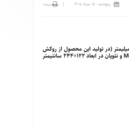
پنج‌شنبه
-
۱۵ مرداد ۱۴۰۵
|
پرینت
بعاد ۲۴۴ * ۱۲۲ سانتیمتر در ضخامت های ۸، ۱۲، ۱۶ و ۲۵ و... میلیمتر (در تولید این محصول از روکش
های کاغذی آغشته به رزین اوره فرمالدئید و ملامین فرمالدئید بر روی پنل های چوبی نظیر MDF و نئوپان در ابعاد ۱۲۲×۲۴۴ سانتیمتر