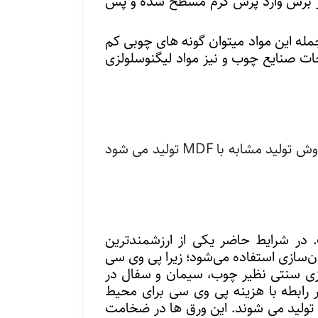
از برش وارد پرس گرم مسطح شده و پس
مله این مواد میتوان گونه های چوبی کم
ات صنایع چوب و نیز مواد لیگنوسلولزی
HDF (Medium density fiber) یا تخته فیبر با دانسیته بالا، به کامپوزیتی اتلاق می شود که که با روش تولید مشابه با MDF تولید می شود
. در شرایط حاضر یکی از ارزشمندترین
 بشر در ساختمان‌سازی استفاده می‌شود؛ زیرا پی وی سی
ازی سنتی نظیر
چوب
،
سیمان
و
سفال
در
 رابطه با هزینه پی وی سی برای محیط
 تولید می شوند. این ورق ها در ضخامت