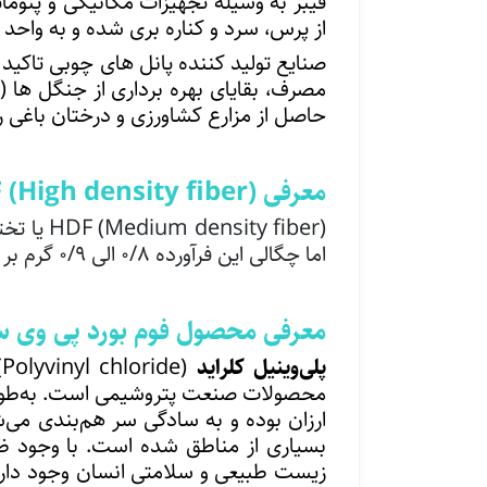
فیبر به وسیله تجهیزات مکانیکی و پن
از پرس، سرد و کناره بری شده و به واح
صنایع تولید کننده پانل های چوبی تاکید
مصرف، بقایای بهره برداری از جنگل ها 
حاصل از مزارع کشاورزی و درختان باغی را 
معرفی (
High density fiber
(
F
اما چگالی این فرآورده ۰/۸ الی ۰/۹ گرم بر سانتیمتر مکعب می باشد .
معرفی محصول فوم بورد پی وی س
پلی‌وینیل کلراید
(Polyvinyl chloride) یا
محصولات صنعت
پتروشیمی
ارزان بوده و به سادگی سر هم‌بندی می
بسیاری از مناطق شده‌ است. با وجود ظ
زیست طبیعی و سلامتی
انسان
وجود دارد