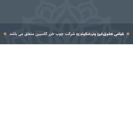
ی حقوق این وب سایت به شرکت چوب خزر کاسپین متعلق می باشد
 شده توسط
داریاتکنولوژی